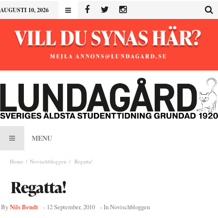
AUGUSTI 10, 2026
MENU
Home
Novischbloggen
Regatta!
Regatta!
Nils Bendt
By
-
12 September, 2010
- In
Novischbloggen