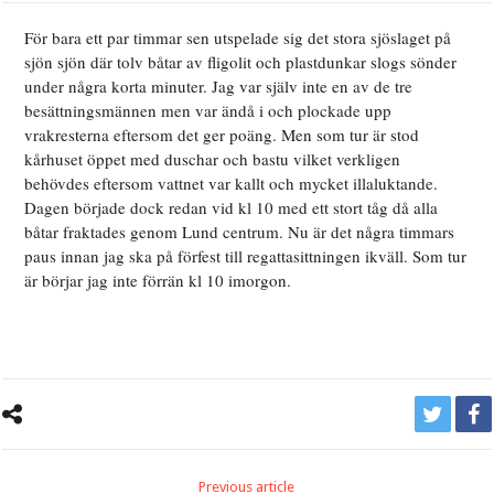
För bara ett par timmar sen utspelade sig det stora sjöslaget på
sjön sjön där tolv båtar av fligolit och plastdunkar slogs sönder
under några korta minuter. Jag var själv inte en av de tre
besättningsmännen men var ändå i och plockade upp
vrakresterna eftersom det ger poäng. Men som tur är stod
kårhuset öppet med duschar och bastu vilket verkligen
behövdes eftersom vattnet var kallt och mycket illaluktande.
Dagen började dock redan vid kl 10 med ett stort tåg då alla
båtar fraktades genom Lund centrum. Nu är det några timmars
paus innan jag ska på förfest till regattasittningen ikväll. Som tur
är börjar jag inte förrän kl 10 imorgon.
Previous article