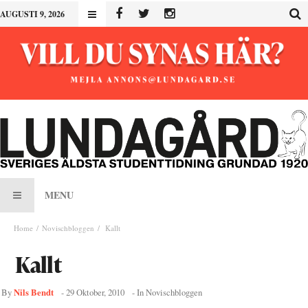
AUGUSTI 9, 2026
MENU
Home
Novischbloggen
Kallt
Kallt
Nils Bendt
By
-
29 Oktober, 2010
- In
Novischbloggen