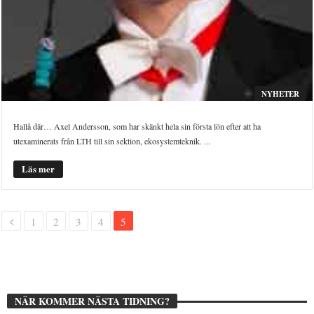
NYHETER
Hallå där… Axel Andersson, som har skänkt hela sin första lön efter att ha
utexaminerats från LTH till sin sektion, ekosystemteknik. ...
Läs mer
1
2
3
4
5
NÄR KOMMER NÄSTA TIDNING?