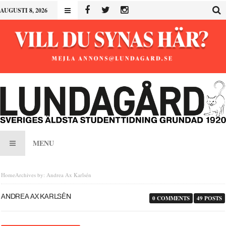
AUGUSTI 8, 2026
MENU
Home
Archives by: Andrea Ax Karlsén
ANDREA AX KARLSÉN
0 COMMENTS
49 POSTS