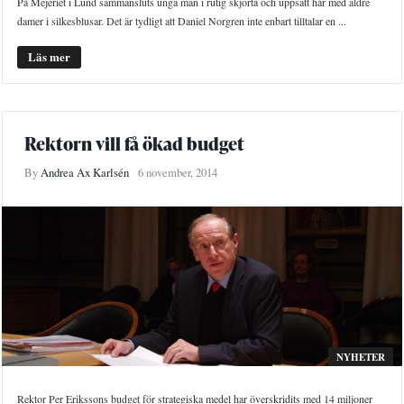
På Mejeriet i Lund sammansluts unga män i rutig skjorta och uppsatt hår med äldre
damer i silkesblusar. Det är tydligt att Daniel Norgren inte enbart tilltalar en ...
Läs mer
Rektorn vill få ökad budget
By
Andrea Ax Karlsén
6 november, 2014
NYHETER
Rektor Per Erikssons budget för strategiska medel har överskridits med 14 miljoner