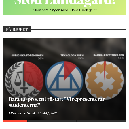
PÅ DJUPET
Hur bygger man en Lundakarneval?
ELISE RALSTON SAMUELSON
24 MAJ, 2026