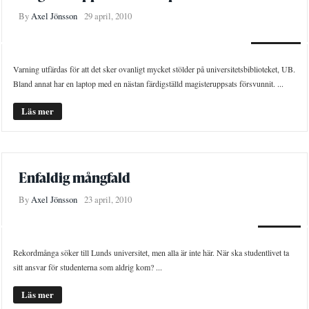
By
Axel Jönsson
29 april, 2010
NYHETER
Varning utfärdas för att det sker ovanligt mycket stölder på universitetsbiblioteket, UB.
Bland annat har en laptop med en nästan färdigställd magisteruppsats försvunnit. ...
Läs mer
Enfaldig mångfald
By
Axel Jönsson
23 april, 2010
LEDARE
Rekordmånga söker till Lunds universitet, men alla är inte här. När ska studentlivet ta
sitt ansvar för studenterna som aldrig kom? ...
Läs mer