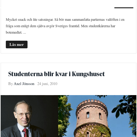
LEDARE
Mycket snack och lite satsningar. Så bör man sammanfatta partiernas vallöften i en
fråga som enligt dem själva avgör Sveriges framtid. Men studentkårerna har
botemedlet. ...
Läs mer
Studenterna blir kvar i Kungshuset
By
Axel Jönsson
24 juni, 2010