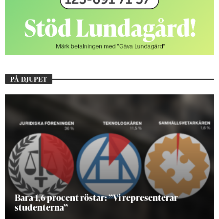
PÅ DJUPET
Hur bygger man en Lundakarneval?