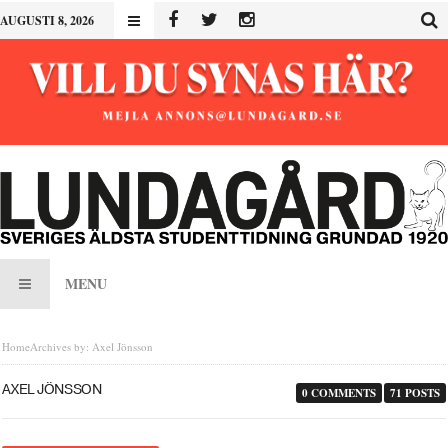
AUGUSTI 8, 2026
MENU
Home
Archives by: Axel Jönsson
AXEL JÖNSSON
0 COMMENTS
71 POSTS