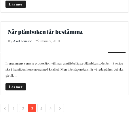
Läs mer
När plånboken får bestämma
By
Axel Jönsson
25 februari, 2010
LEDARE
I regeringens senaste proposition vill man avgiftsbelägga utländska studenter - Sverige
ska i framtiden konkurrera med kvalitet. Men inte någonstans får vi reda på hur det ska
gå till. ...
Läs mer
1
2
3
4
5