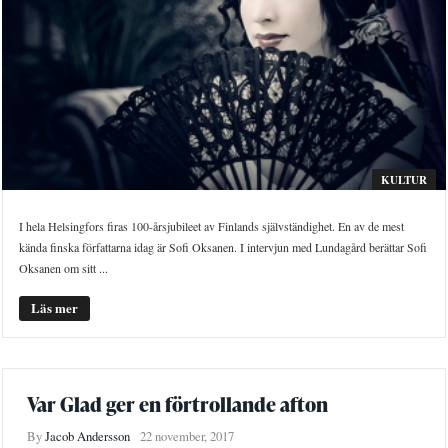
KULTUR
I hela Helsingfors firas 100-årsjubileet av Finlands självständighet. En av de mest
kända finska författarna idag är Sofi Oksanen. I intervjun med Lundagård berättar Sofi
Oksanen om sitt ...
Läs mer
Var Glad ger en förtrollande afton
By
Jacob Andersson
22 november, 2017