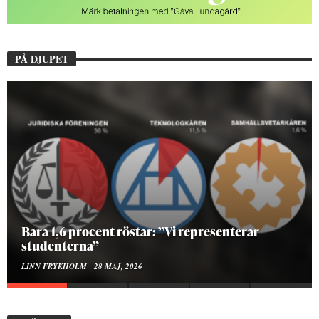
PÅ DJUPET
Hur bygger man en Lundakarneval?
ELISE RALSTON SAMUELSON
24 MAJ, 2026