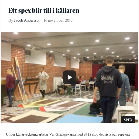
Ett spex blir till i källaren
By
Jacob Andersson
16 november, 2017
SPEX
Under källarveckorna arbetar Var Gladspexarna med att få ihop det sista och repetera