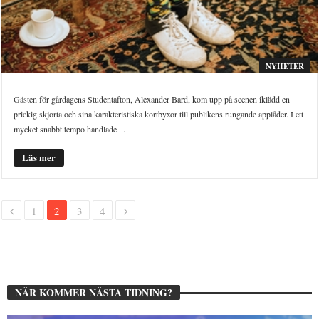
NYHETER
Gästen för gårdagens Studentafton, Alexander Bard, kom upp på scenen iklädd en
prickig skjorta och sina karakteristiska kortbyxor till publikens rungande applåder. I ett
mycket snabbt tempo handlade ...
Läs mer
1
2
3
4
NÄR KOMMER NÄSTA TIDNING?