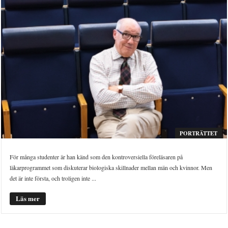
PORTRÄTTET
För många studenter är han känd som den kontroversiella föreläsaren på
läkarprogrammet som diskuterar biologiska skillnader mellan män och kvinnor. Men
det är inte första, och troligen inte ...
Läs mer