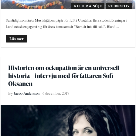
KULTUR & NÖJE
STUDENTLIV
Samtidigt som årets Musikhjälpen pågår för fullt i Umeå har flera studentföreningar i
Lund också engagerat sig för årets tema som är ”Barn är inte till salu”. Bland ...
Läs mer
Historien om ockupation är en universell
historia – intervju med författaren Sofi
Oksanen
By
Jacob Andersson
6 december, 2017