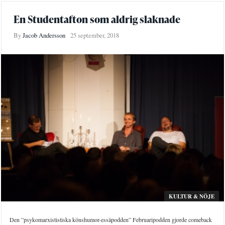
En Studentafton som aldrig slaknade
By
Jacob Andersson
25 september, 2018
KULTUR & NÖJE
Den ”psykomarxististiska könshumor-essäpodden” Februaripodden gjorde comeback