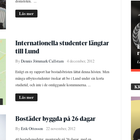
domstolen. ...
Läs mer
Internationella studenter längtar
till Lund
H
By
Dennis Jörnmark Callstam
4 december, 2012
E
Enligt en ny rapport har bostadsbristen lättat denna hösten. Men
många utbytesstudenter önskar att bo i Lund under sin korta
studietid, och inte i de omliggande kommunerna. ...
K
Läs mer
Bostäder byggda på 26 dagar
By
Erik Ottosson
22 november, 2012
40 bostadsmoduler, monterade på 26 dagar, med en