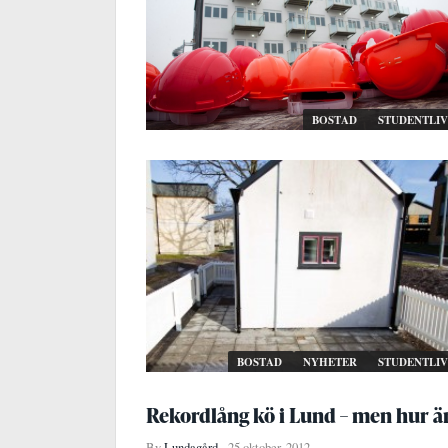
BOSTAD
STUDENTLIV
BOSTAD
NYHETER
STUDENTLIV
Rekordlång kö i Lund – men hur är
By
Lundagård
25 oktober, 2012