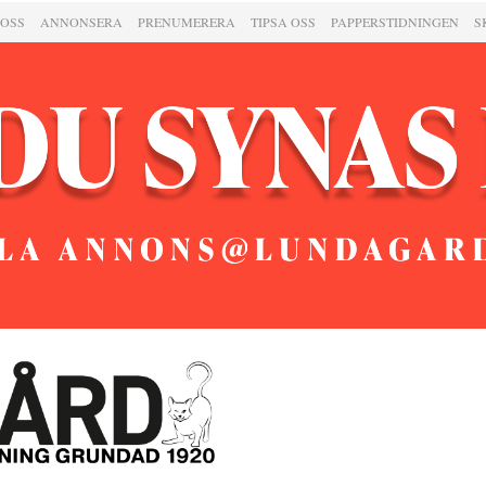
 OSS
ANNONSERA
PRENUMERERA
TIPSA OSS
PAPPERSTIDNINGEN
S