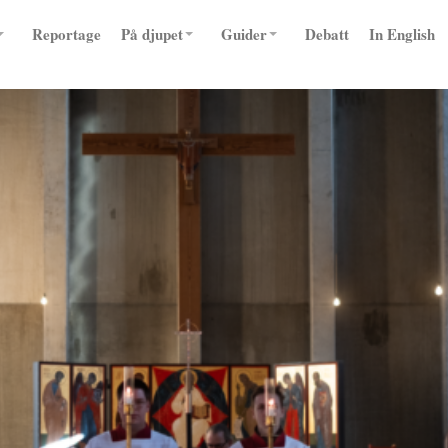
Reportage
På djupet
Guider
Debatt
In English