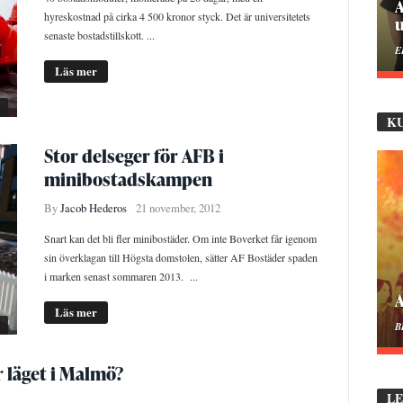
P
hyreskostnad på cirka 4 500 kronor styck. Det är universitetets
senaste bostadstillskott. ...
M
Läs mer
K
Stor delseger för AFB i
minibostadskampen
By
Jacob Hederos
21 november, 2012
Snart kan det bli fler minibostäder. Om inte Boverket får igenom
sin överklagan till Högsta domstolen, sätter AF Bostäder spaden
i marken senast sommaren 2013. ...
M
Läs mer
B
 läget i Malmö?
L