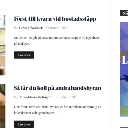
NÄ
Först till kvarn vid bostadssläpp
By
Lovisa Waldeck
5 februari, 2013
Studenter hängde på låset när universitetet släppte 40 lägenheter
på tisdagen. ...
Läs mer
Så får du koll på andrahandshyran
By
Anna-Maria Holmgren
11 januari, 2013
Den första februari införs nya regler för andrahandsuthyrning av
bostadsrätter och äganderätter. ...
Läs mer