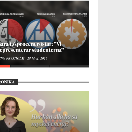
ur bygger man en Lundakarneval?
LISE RALSTON SAMUELSON
24 MAJ, 2026
RÖNIKA