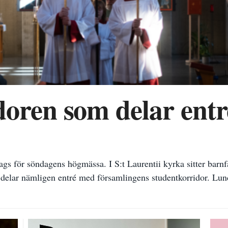
doren som delar ent
ags för söndagens högmässa. I S:t Laurentii kyrka sitter barn
 delar nämligen entré med församlingens studentkorridor. Lun