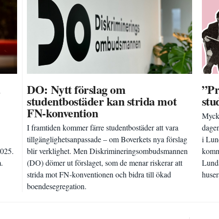
a
DO: Nytt förslag om
”Pr
studentbostäder kan strida mot
stu
FN-konvention
Mycke
I framtiden kommer färre studentbostäder att vara
dagen
tillgänglighetsanpassade – om Boverkets nya förslag
i Lun
2025.
blir verklighet. Men Diskrimineringsombudsmannen
kommit
.
(DO) dömer ut förslaget, som de menar riskerar att
Lunda
strida mot FN-konventionen och bidra till ökad
huser
boendesegregation.