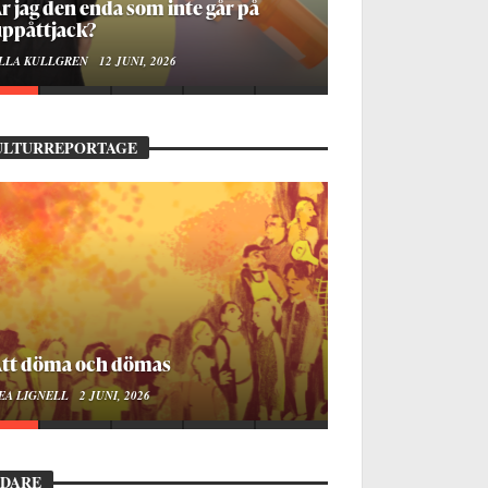
å stadsbiblioteket hittar jag det
mänskliga
OA LINDROTH
10 JUNI, 2026
ULTURREPORTAGE
ellan ånger och ältande
EA LIGNELL
23 MARS, 2026
EDARE