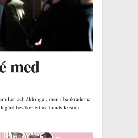
ré med
familjer och åldringar, men i bänkraderna
dagård besöker ett av Lunds kristna