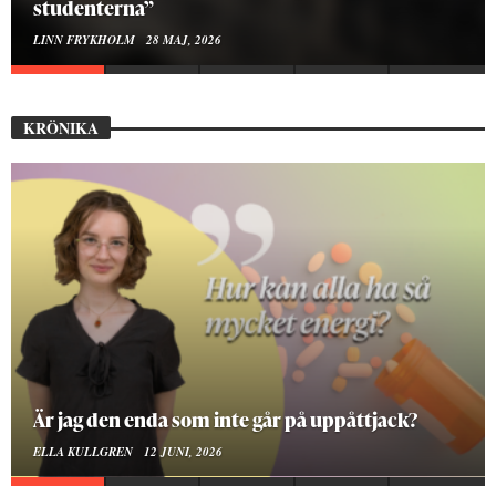
Hur bygger man en Lundakarneval?
ELISE RALSTON SAMUELSON
24 MAJ, 2026
KRÖNIKA
På stadsbiblioteket hittar jag det mänskliga
MOA LINDROTH
10 JUNI, 2026