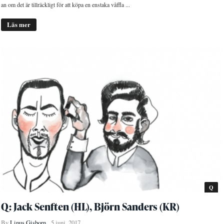
an om det är tillräckligt för att köpa en enstaka våffla ...
Läs mer
Q
Q: Jack Senften (HL), Björn Sanders (KR)
By
Linus Gisborn
5 juni, 2017