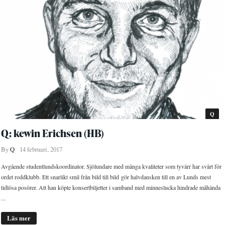
Q
Q: kewin Erichsen (HB)
By
Q
14 februari, 2017
Avgående studentlundskoordinator. Sjölundare med många kvaliteter som tyvärr har svårt för
ordet roddklubb. Ett snarlikt smil från bild till bild gör halvdansken till en av Lunds mest
tidlösa posörer. Att han köpte konsertbiljetter i samband med minneslucka hindrade måhända
...
Läs mer