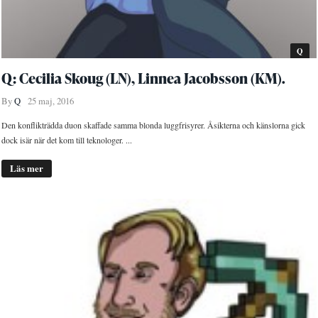
Q
Q: Cecilia Skoug (LN), Linnea Jacobsson (KM).
By
Q
25 maj, 2016
Den konflikträdda duon skaffade samma blonda luggfrisyrer. Åsikterna och känslorna gick
dock isär när det kom till teknologer. ...
Läs mer