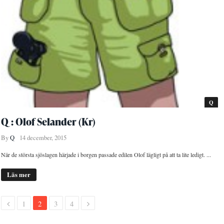
Q
Q : Olof Selander (Kr)
By
Q
14 december, 2015
När de största sjöslagen härjade i borgen passade edilen Olof lägligt på att ta lite ledigt. ...
Läs mer
1
2
3
4