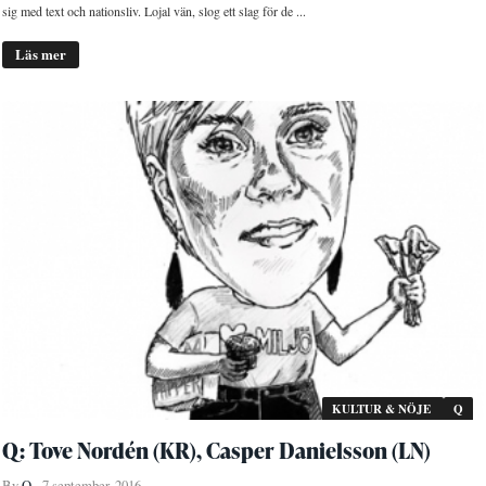
sig med text och nationsliv. Lojal vän, slog ett slag för de ...
Läs mer
KULTUR & NÖJE
Q
Q: Tove Nordén (KR), Casper Danielsson (LN)
By
Q
7 september, 2016