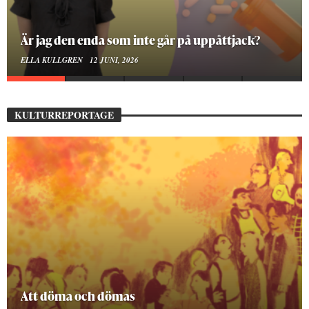
På stadsbiblioteket hittar jag det mänskliga
MOA LINDROTH
10 JUNI, 2026
KULTURREPORTAGE
Mellan ånger och ältande