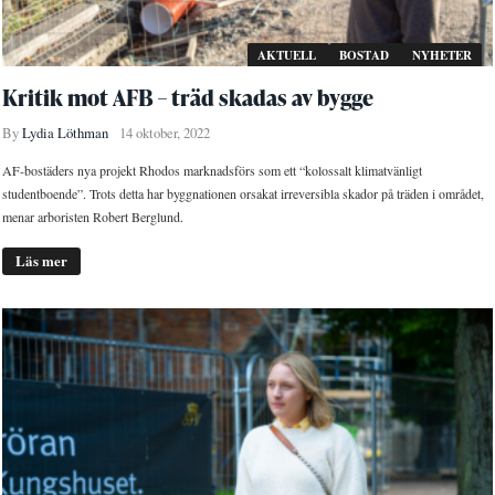
AKTUELL
BOSTAD
NYHETER
Kritik mot AFB – träd skadas av bygge
By
Lydia Löthman
14 oktober, 2022
AF-bostäders nya projekt Rhodos marknadsförs som ett “kolossalt klimatvänligt
studentboende”. Trots detta har byggnationen orsakat irreversibla skador på träden i området,
menar arboristen Robert Berglund.
Läs mer