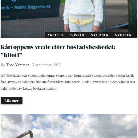
AKTUELL
BOSTAD
NATIONER
NYHETER
Kårtoppens vrede efter bostadsbeskedet:
”Idioti”
By
Theo Vareman
7 september, 2022
AF Bostäders och studentnationernas skepsis mot kommunala studentbostäder väcker kritik
från svenska studenters främsta företrädare. Inte heller Lunds universitets studentkårer (Lus)
delar bilden av Lunds bostadssituation.
Läs mer