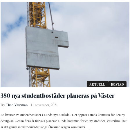
AKTUELL
BOSTAD
380 nya studentbostäder planeras på Väster
By
Theo Vareman
11 november, 2021
Ett kvarter av studentbostäder i Lunds nya stadsdel. Det öppnar Lunds kommun för i en ny
detaljplan. Sedan flera år tillbaka planerar Lunds kommun för en ny stadsdel, Västerbro. Det
är det gamla industriområdet längs Öresundsvägen som under ...