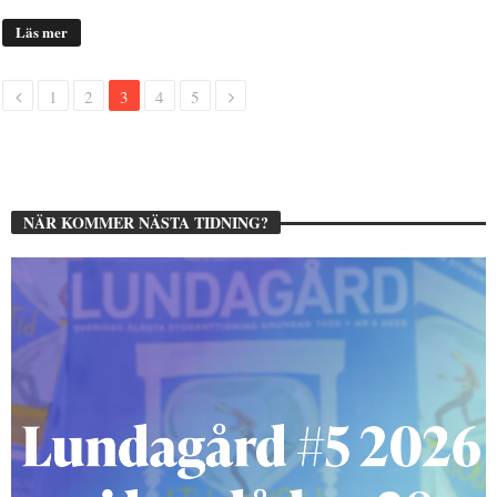
Läs mer
1
2
3
4
5
NÄR KOMMER NÄSTA TIDNING?