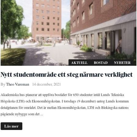
AKTUELL
BOSTAD
NYHETER
Nytt studentområde ett steg närmare verklighet
By
Theo Vareman
14 december, 2021
Akademiska hus planerar att uppföra bostäder för 650 studenter intill Lunds Tekniska
Högskola (LTH) och Ekonomihögskolan. I torsdags (9 december) antog Lunds kommun
detaljplanen för området. Det är mellan Ekonomihögskolan, LTH och Blekingska nations
pågående nybygge som det ...
Läs mer