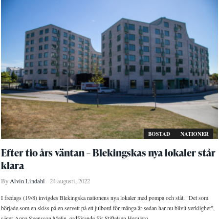
BOSTAD
NATIONER
Efter tio års väntan – Blekingskas nya lokaler står
klara
By
Alvin Lindahl
24 augusti, 2022
I fredags (19/8) invigdes Blekingska nationens nya lokaler med pompa och ståt. "Det som
började som en skiss på en servett på ett julbord för många år sedan har nu blivit verklighet",
säger Anna Svensson Melin, ordförande för Stiftelsen Herulero.