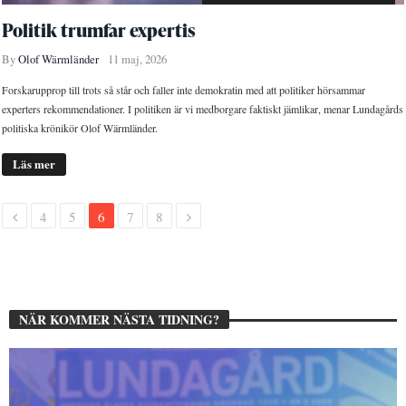
Politik trumfar expertis
By
Olof Wärmländer
11 maj, 2026
Forskarupprop till trots så står och faller inte demokratin med att politiker hörsammar
experters rekommendationer. I politiken är vi medborgare faktiskt jämlikar, menar Lundagårds
politiska krönikör Olof Wärmländer.
Läs mer
4
5
6
7
8
NÄR KOMMER NÄSTA TIDNING?