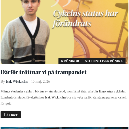
KRÖNIKOR
STUDENTLIVSKRÖNIKA
Därför tröttnar vi på trampandet
By
Isak Wickholm
15 maj, 2026
Många studenter cyklar i början av sin studietid, men långt ifrån alla blir långvariga cyklister.
Lundagårds studentlivskrönikor Isak Wickholm tror sig veta varför så många parkerar cykeln
för gott.
Läs mer