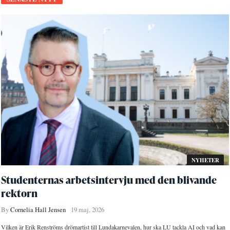
NYHETER
Studenternas arbetsintervju med den blivande
rektorn
By
Cornelia Hall Jensen
19 maj, 2026
Vilken är Erik Renströms drömartist till Lundakarnevalen, hur ska LU tackla AI och vad kan