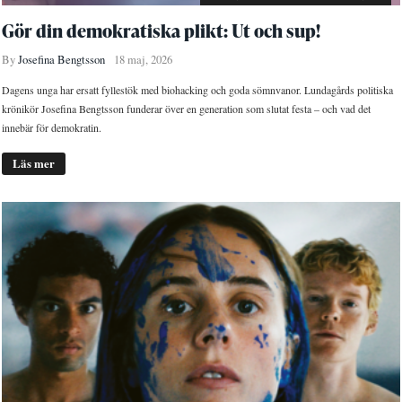
Gör din demokratiska plikt: Ut och sup!
By
Josefina Bengtsson
18 maj, 2026
Dagens unga har ersatt fyllestök med biohacking och goda sömnvanor. Lundagårds politiska
krönikör Josefina Bengtsson funderar över en generation som slutat festa – och vad det
innebär för demokratin.
Läs mer