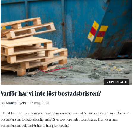
REPORTAGE
Varför har vi inte löst bostadsbristen?
By
Marius Lyckå
15 maj, 2026
I Lund har nya studentområden växt fram var och varannat år i över ett decennium. Ändå är
bostadsbristen fortsatt allvarlig enligt Sveriges förenade studentkårer. Hur löser man
bostadsbristen och varför har vi inte gjort det än?