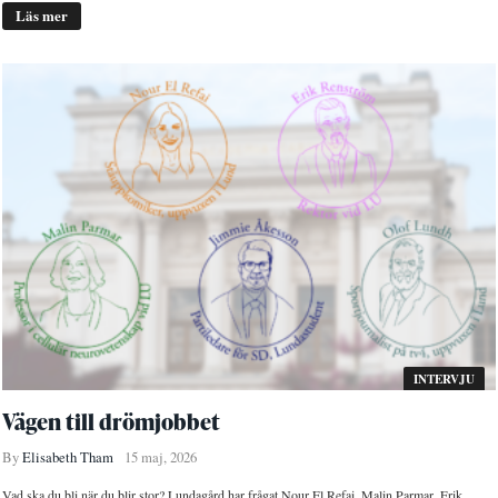
Läs mer
INTERVJU
Vägen till drömjobbet
By
Elisabeth Tham
15 maj, 2026
Vad ska du bli när du blir stor? Lundagård har frågat Nour El Refai, Malin Parmar, Erik