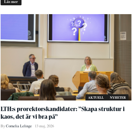
Läs mer
AKTUELL
NYHETER
LTH:s prorektorskandidater: ”Skapa struktur i
kaos, det är vi bra på”
By
Cornelia Lelinge
13 maj, 2026