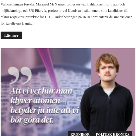
Valberedningen föreslår Margaret McNamee, professor vid Institutionen för bygg- och
miljöteknologi, och Ulf Ellervik, professor vid Kemiska institutionen, som kandidater till
rektor respektive prorektor för LTH. Under hearingen på IKDC presenterar de sina visioner
för fakultetens framtid.
Läs mer
KRÖNIKOR
POLITISK KRÖNIKA