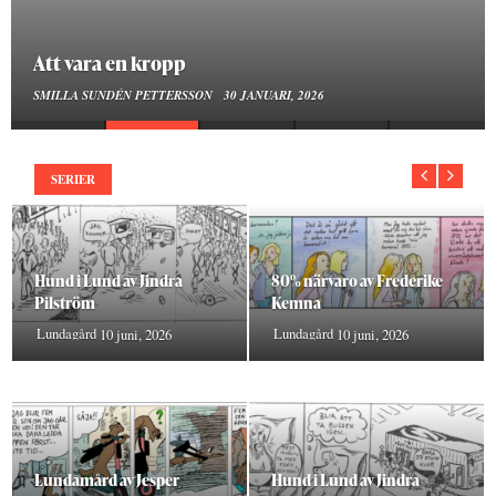
Att vara en kropp
SMILLA SUNDÉN PETTERSSON
30 JANUARI, 2026
SERIER
Hund i Lund av Jindra
80% närvaro av Frederike
Pilström
Kemna
Lundagård
Lundagård
10 juni, 2026
10 juni, 2026
Lundamård av Jesper
Hund i Lund av Jindra