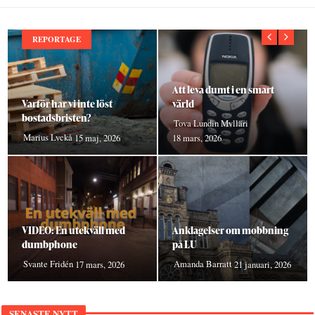
REPORTAGE
Att leva dumt i en smart
Varför har vi inte löst
värld
bostadsbristen?
Tova Lundin Mylläri
Marius Lyckå
15 maj, 2026
18 mars, 2026
VIDEO: En utekväll med
Anklagelser om mobbning
dumbphone
på LU
Svante Fridén
Amanda Barratt
17 mars, 2026
21 januari, 2026
SENASTE NYTT