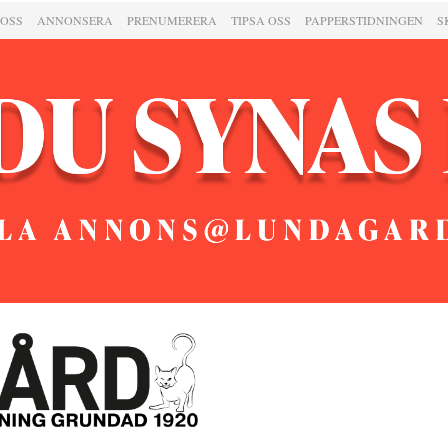
 OSS
ANNONSERA
PRENUMERERA
TIPSA OSS
PAPPERSTIDNINGEN
S