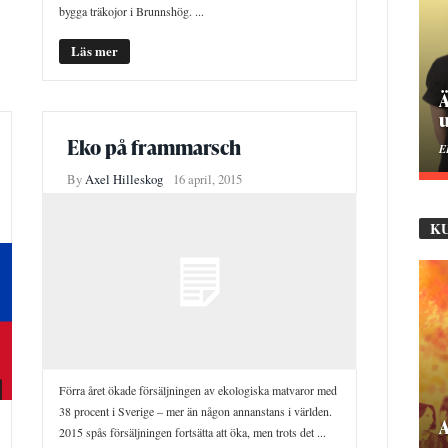
bygga träkojor i Brunnshög. ...
Läs mer
Ä
u
Eko på frammarsch
E
By
Axel Hilleskog
16 april, 2015
K
Förra året ökade försäljningen av ekologiska matvaror med
38 procent i Sverige – mer än någon annanstans i världen.
2015 spås försäljningen fortsätta att öka, men trots det ...