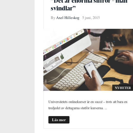
”Det är enorma siffror – man
svindlar”
By
Axel Hilleskog
5 juni, 2015
NYHETER
Universitetets onlinekurser är en succé – trots att bara en
tredjedel av deltagarna slutför kurserna. ...
Läs mer