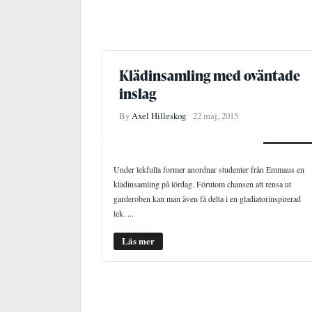
Klädinsamling med oväntade
inslag
By
Axel Hilleskog
22 maj, 2015
NYHETER
Under lekfulla former anordnar studenter från Emmaus en
klädinsamling på lördag. Förutom chansen att rensa ut
garderoben kan man även få delta i en gladiatorinspirerad
lek. ...
Läs mer