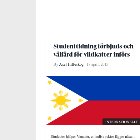
Studenttidning förbjuds och
välfärd för vildkatter införs
By
Axel Hilleskog
17 april, 2015
INTERNATIONELLT
Studenter hjälper Vanuatu, en indisk rektor lägger näsan i