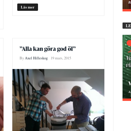
B
Läs mer
L
”Alla kan göra god öl”
By
Axel Hilleskog
19 mars, 2015
V
A