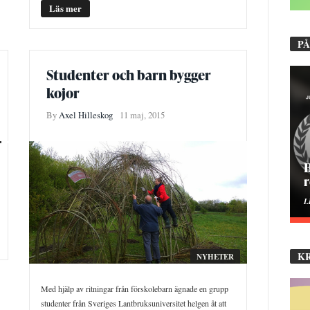
Läs mer
PÅ
Studenter och barn bygger
kojor
By
Axel Hilleskog
11 maj, 2015
B
r
L
K
NYHETER
Med hjälp av ritningar från förskolebarn ägnade en grupp
studenter från Sveriges Lantbruksuniversitet helgen åt att