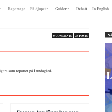
Reportage
På djupet
Guider
Debatt
In English
NÄ
0 COMMENTS
25 POSTS
digare som reporter på Lundagård.