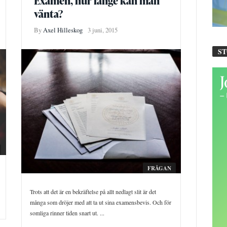
Examen, hur länge kan man
vänta?
By
Axel Hilleskog
3 juni, 2015
S
FRÅGAN
Trots att det är en bekräftelse på allt nedlagt slit är det
många som dröjer med att ta ut sina examensbevis. Och för
somliga rinner tiden snart ut. ...