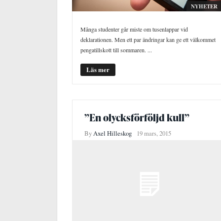
NYHETER
Många studenter går miste om tusenlappar vid
deklarationen. Men ett par ändringar kan ge ett välkommet
pengatillskott till sommaren. ...
Läs mer
”En olycksförföljd kull”
By
Axel Hilleskog
19 mars, 2015