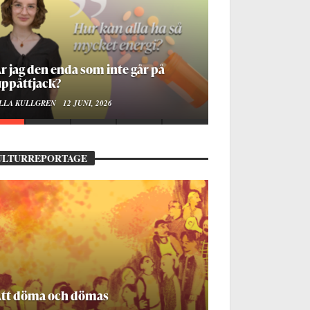
r jag den enda som inte går på
ppåttjack?
LLA KULLGREN
12 JUNI, 2026
ULTURREPORTAGE
Att döma och dömas