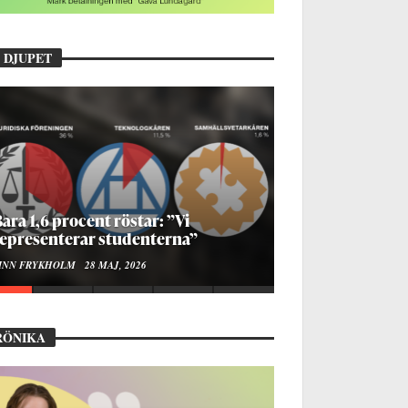
 DJUPET
ara 1,6 procent röstar: ”Vi
epresenterar studenterna”
INN FRYKHOLM
28 MAJ, 2026
RÖNIKA